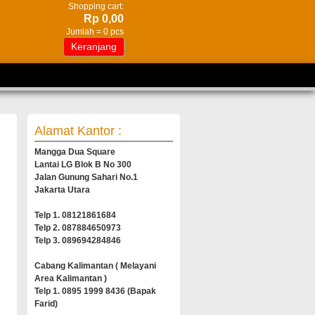
Shopping cart:
Rp 0,00
Jumlah =
0
pcs
Keranjang
Alamat Kantor :
Mangga Dua Square
Lantai LG Blok B No 300
Jalan Gunung Sahari No.1
Jakarta Utara
Telp 1. 08121861684
Telp 2. 087884650973
Telp 3. 089694284846
Cabang Kalimantan ( Melayani
Area Kalimantan )
Telp 1. 0895 1999 8436 (Bapak
Farid)