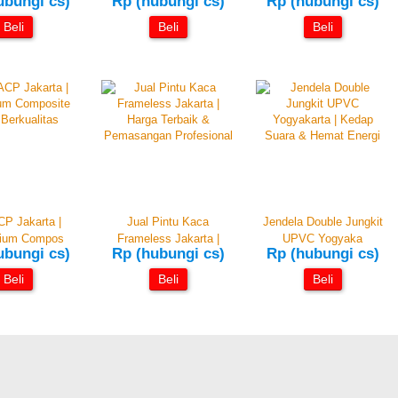
ubungi cs)
Rp (hubungi cs)
Rp (hubungi cs)
Beli
Beli
Beli
CP Jakarta |
Jual Pintu Kaca
Jendela Double Jungkit
nium Compos
Frameless Jakarta |
UPVC Yogyaka
ubungi cs)
Rp (hubungi cs)
Rp (hubungi cs)
Beli
Beli
Beli