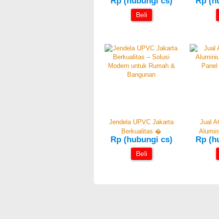
Rp (hubungi cs)
Rp (h
Beli
Jendela UPVC Jakarta
Jual A
Berkualitas �
Alumi
Rp (hubungi cs)
Rp (h
Beli