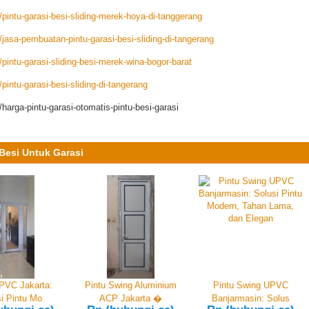
intu-garasi-besi-sliding-merek-hoya-di-tanggerang
asa-pembuatan-pintu-garasi-besi-sliding-di-tangerang
intu-garasi-sliding-besi-merek-wina-bogor-barat
intu-garasi-besi-sliding-di-tangerang
arga-pintu-garasi-otomatis-pintu-besi-garasi
Besi Untuk Garasi
PVC Jakarta:
Pintu Swing Aluminium
Pintu Swing UPVC
i Pintu Mo
ACP Jakarta �
Banjarmasin: Solus