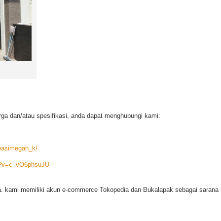
arga dan/atau spesifikasi, anda dapat menghubungi kami:
reasimegah_k/
h?v=c_vO6phsuJU
. kami memiliki akun e-commerce Tokopedia dan Bukalapak sebagai sarana