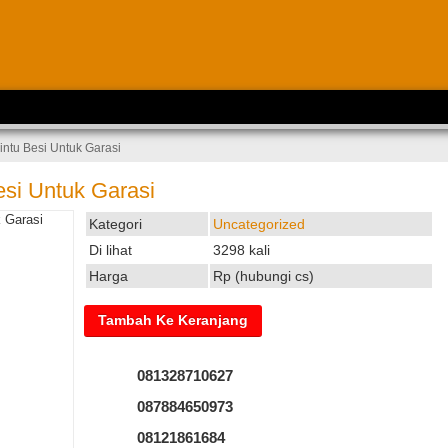
ntu Besi Untuk Garasi
si Untuk Garasi
Kategori
Uncategorized
Di lihat
3298 kali
Harga
Rp (hubungi cs)
081328710627
087884650973
08121861684