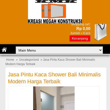
Shopping cart:
Rp 0,00
Jumlah =
0
pcs
Keranjang
Home
»
Uncategorized
» Jasa Pintu Kaca Shower Bali Minimalis
Modern Harga Terbaik
Jasa Pintu Kaca Shower Bali Minimalis
Modern Harga Terbaik