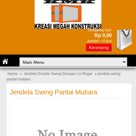
Shopping cart:
Rp 0,00
Jumlah =
0
pcs
Keranjang
Home
»
Jendela Double Swing Dengan Lis Regal
» jendela swing
pantai mutiara
Jendela Swing Pantai Mutiara