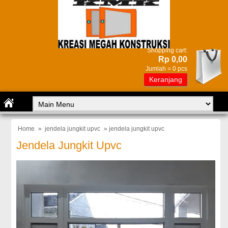
Shopping cart:
Rp 0,00
Jumlah =
0
pcs
Keranjang
Home
»
jendela jungkit upvc
» jendela jungkit upvc
Jendela Jungkit Upvc