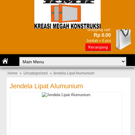
Shopping cart:
Rp 0,00
Jumlah =
0
pcs
Keranjang
Home
»
Uncategorized
» Jendela Lipat Alumunium
Jendela Lipat Alumunium