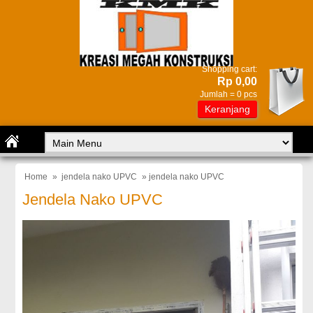
Shopping cart:
Rp 0,00
Jumlah =
0
pcs
Keranjang
Home
»
jendela nako UPVC
» jendela nako UPVC
Jendela Nako UPVC