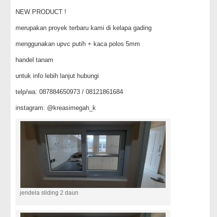
NEW PRODUCT !
merupakan proyek terbaru kami di kelapa gading
menggunakan upvc putih + kaca polos 5mm
handel tanam
untuk info lebih lanjut hubungi
telp/wa: 087884650973 / 08121861684
instagram: @kreasimegah_k
jendela sliding 2 daun