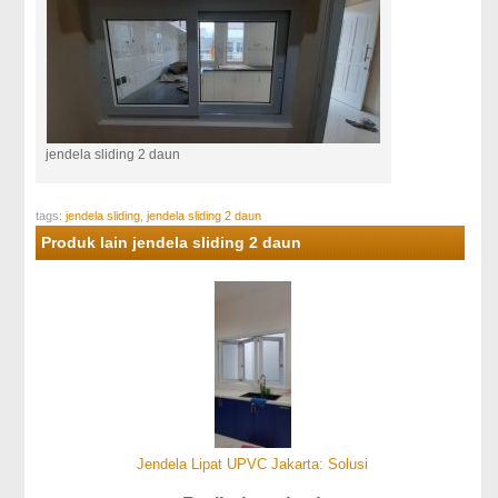
jendela sliding 2 daun
tags:
jendela sliding
,
jendela sliding 2 daun
Produk lain jendela sliding 2 daun
Jendela Lipat UPVC Jakarta: Solusi