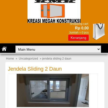
Shopping cart:
Rp 0,00
Jumlah =
0
pcs
Keranjang
Home
»
Uncategorized
» jendela sliding 2 daun
Jendela Sliding 2 Daun