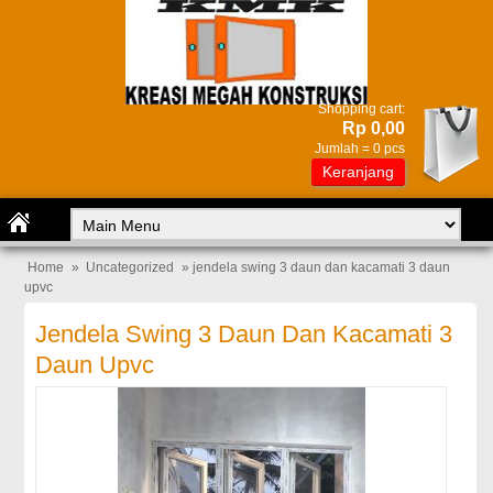
Shopping cart:
Rp 0,00
Jumlah =
0
pcs
Keranjang
Home
»
Uncategorized
» jendela swing 3 daun dan kacamati 3 daun
upvc
Jendela Swing 3 Daun Dan Kacamati 3
Daun Upvc