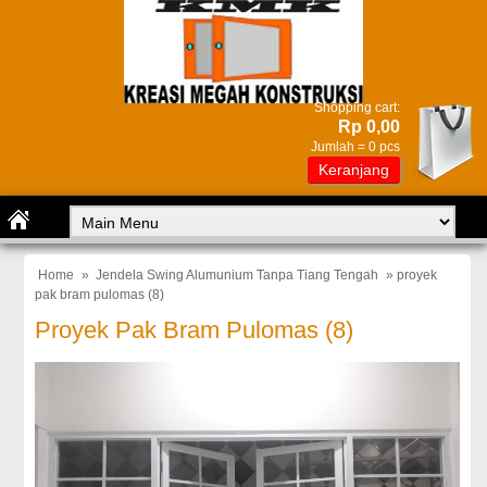
Shopping cart:
Rp 0,00
Jumlah =
0
pcs
Keranjang
Home
»
Jendela Swing Alumunium Tanpa Tiang Tengah
» proyek
pak bram pulomas (8)
Proyek Pak Bram Pulomas (8)