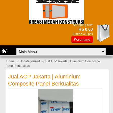
Shopping cart:
Rp 0,00
Jumlah =
0
pcs
Keranjang
Home
»
Uncategorized
» Jual ACP Jakarta | Aluminium Composite
Panel Berkualitas
Jual ACP Jakarta | Aluminium
Composite Panel Berkualitas