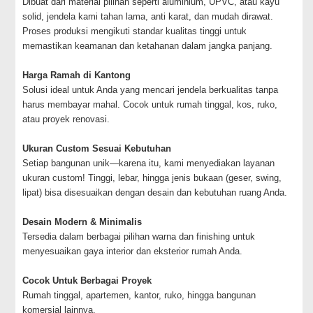
Dibuat dari material pilihan seperti aluminium, UPVC, atau kayu
solid, jendela kami tahan lama, anti karat, dan mudah dirawat.
Proses produksi mengikuti standar kualitas tinggi untuk
memastikan keamanan dan ketahanan dalam jangka panjang.
⠀
Harga Ramah di Kantong
Solusi ideal untuk Anda yang mencari jendela berkualitas tanpa
harus membayar mahal. Cocok untuk rumah tinggal, kos, ruko,
atau proyek renovasi.
⠀
Ukuran Custom Sesuai Kebutuhan
Setiap bangunan unik—karena itu, kami menyediakan layanan
ukuran custom! Tinggi, lebar, hingga jenis bukaan (geser, swing,
lipat) bisa disesuaikan dengan desain dan kebutuhan ruang Anda.
⠀
Desain Modern & Minimalis
Tersedia dalam berbagai pilihan warna dan finishing untuk
menyesuaikan gaya interior dan eksterior rumah Anda.
⠀
Cocok Untuk Berbagai Proyek
Rumah tinggal, apartemen, kantor, ruko, hingga bangunan
komersial lainnya.