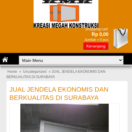
Shopping cart:
Rp 0,00
Jumlah =
0
pcs
Keranjang
Home
»
Uncategorized
» JUAL JENDELA EKONOMIS DAN
BERKUALITAS DI SURABAYA
JUAL JENDELA EKONOMIS DAN
BERKUALITAS DI SURABAYA