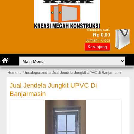
Shopping cart:
Rp 0,00
Jumlah =
0
pcs
Keranjang
Home
»
Uncategorized
» Jual Jendela Jungkit UPVC di Banjarmasin
Jual Jendela Jungkit UPVC Di
Banjarmasin