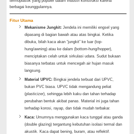
termoplastik yang populer dalam industri konstruksi karena
berbagai keunggulannya.
Fitur Utama
Mekanisme Jungkit:
Jendela ini memiliki engsel yang
dipasang di bagian bawah atau atas bingkai. Ketika
dibuka, bilah kaca akan “jungkit” ke luar (top-
hung/awning) atau ke dalam (bottom-hung/hopper),
menciptakan celah untuk sirkulasi udara. Sudut bukaan
biasanya terbatas untuk mencegah air hujan masuk
langsung.
Material UPVC:
Bingkai jendela terbuat dari UPVC,
bukan PVC biasa. UPVC tidak mengandung peliat
(plasticizer), sehingga lebih kaku dan tahan terhadap
perubahan bentuk akibat panas. Material ini juga tahan
terhadap korosi, rayap, dan tidak mudah terbakar.
Kaca:
Umumnya menggunakan kaca tunggal atau ganda
(double glazing) tergantung kebutuhan isolasi termal dan
akustik. Kaca dapat bening, buram, atau reflektif.