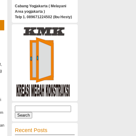
Cabang Yogjakarta ( Melayani
Area yogjakarta )
Telp 1. 089671224502 (Ibu Hesty)
t,
g
i
Search
um
for:
kan
Recent Posts