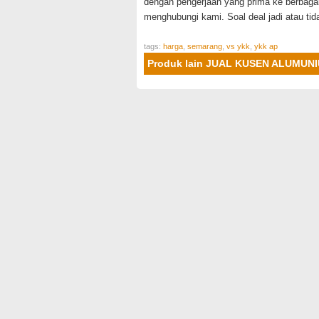
dengan pengerjaan yang prima ke berbag
menghubungi kami. Soal deal jadi atau ti
tags:
harga
,
semarang
,
vs ykk
,
ykk ap
Produk lain JUAL KUSEN ALUMU