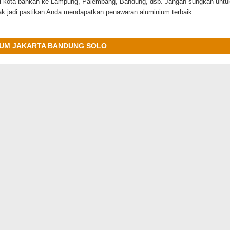
ai kota bahkan ke Lampung, Palembang, Bandung, dsb. Jangan sungkan untu
dak jadi pastikan Anda mendapatkan penawaran aluminium terbaik.
NIUM JAKARTA BANDUNG SOLO