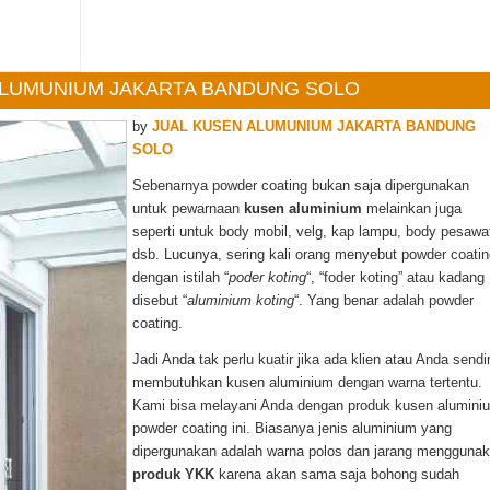
N ALUMUNIUM JAKARTA BANDUNG SOLO
by
JUAL KUSEN ALUMUNIUM JAKARTA BANDUNG
SOLO
Sebenarnya powder coating bukan saja dipergunakan
untuk pewarnaan
kusen aluminium
melainkan juga
seperti untuk body mobil, velg, kap lampu, body pesawa
dsb. Lucunya, sering kali orang menyebut powder coatin
dengan istilah “
poder koting
“, “foder koting” atau kadang
disebut “
aluminium koting
“. Yang benar adalah powder
coating.
Jadi Anda tak perlu kuatir jika ada klien atau Anda sendir
membutuhkan kusen aluminium dengan warna tertentu.
Kami bisa melayani Anda dengan produk kusen alumini
powder coating ini. Biasanya jenis aluminium yang
dipergunakan adalah warna polos dan jarang mengguna
produk YKK
karena akan sama saja bohong sudah