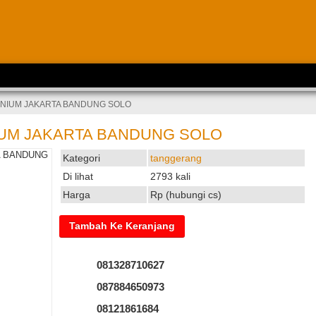
UNIUM JAKARTA BANDUNG SOLO
IUM JAKARTA BANDUNG SOLO
Kategori
tanggerang
Di lihat
2793 kali
Harga
Rp (hubungi cs)
081328710627
087884650973
08121861684