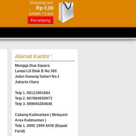
Shopping cart:
Rp 0,00
Jumlah =
0
pcs
Keranjang
Alamat Kantor :
Mangga Dua Square
Lantai LG Blok B No 300
Jalan Gunung Sahari No.1
Jakarta Utara
Telp 1. 08121861684
Telp 2. 087884650973
Telp 3. 089694284846
Cabang Kalimantan ( Melayani
Area Kalimantan )
Telp 1. 0895 1999 8436 (Bapak
Farid)