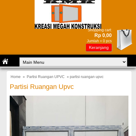
Shopping cart:
Rp 0,00
Jumlah =
0
pcs
Keranjang
Home
»
Partisi Ruangan UPVC
» partisi ruangan upvc
Partisi Ruangan Upvc