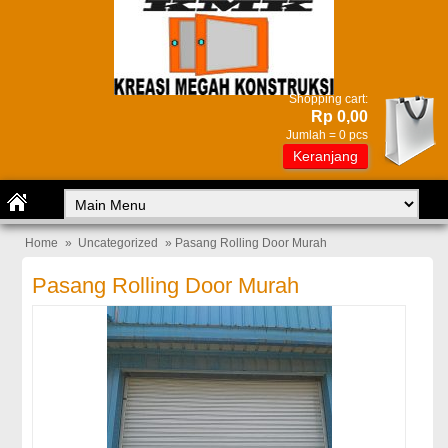
Shopping cart:
Rp 0,00
Jumlah =
0
pcs
Keranjang
Home
»
Uncategorized
» Pasang Rolling Door Murah
Pasang Rolling Door Murah