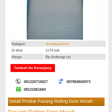
Kategori
Uncategorized
Di lihat
1170 kali
Harga
Rp (hubungi cs)
081328710627
087884650973
08121861684
Detail Produk Pasang Rolling Door Murah
Pasang Rolling Door Murah