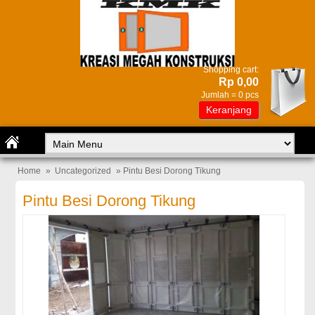
Shopping cart:
Rp 0,00
Jumlah =
0
pcs
Keranjang
Home
»
Uncategorized
» Pintu Besi Dorong Tikung
Pintu Besi Dorong Tikung