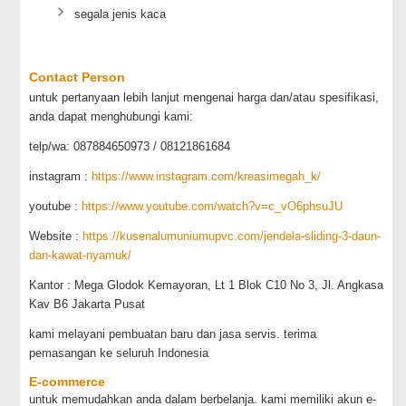
segala jenis kaca
Contact Person
untuk pertanyaan lebih lanjut mengenai harga dan/atau spesifikasi,
anda dapat menghubungi kami:
telp/wa: 087884650973 / 08121861684
instagram :
https://www.instagram.com/kreasimegah_k/
youtube :
https://www.youtube.com/watch?v=c_vO6phsuJU
Website :
https://kusenalumuniumupvc.com/jendela-sliding-3-daun-
dan-kawat-nyamuk/
Kantor : Mega Glodok Kemayoran, Lt 1 Blok C10 No 3, Jl. Angkasa
Kav B6 Jakarta Pusat
kami melayani pembuatan baru dan jasa servis. terima
pemasangan ke seluruh Indonesia
E-commerce
untuk memudahkan anda dalam berbelanja. kami memiliki akun e-