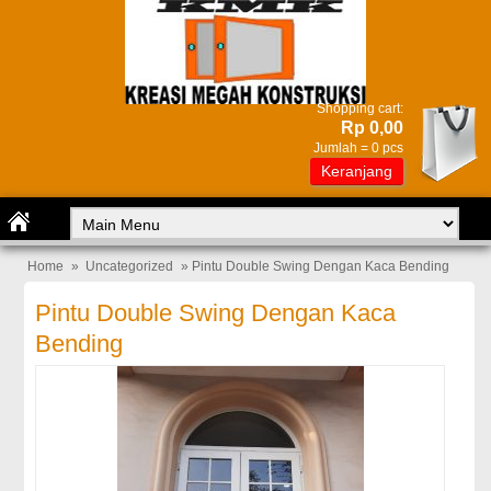
Shopping cart:
Rp 0,00
Jumlah =
0
pcs
Keranjang
Home
»
Uncategorized
» Pintu Double Swing Dengan Kaca Bending
Pintu Double Swing Dengan Kaca
Bending