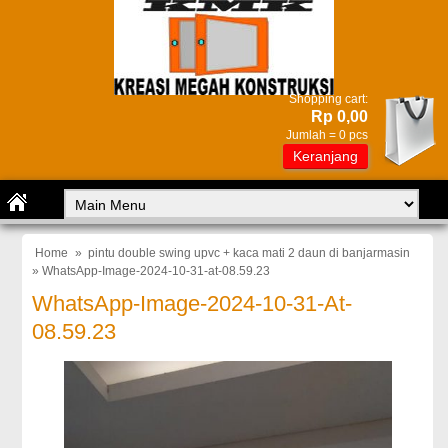
Shopping cart:
Rp 0,00
Jumlah =
0
pcs
Keranjang
Home
»
pintu double swing upvc + kaca mati 2 daun di banjarmasin
» WhatsApp-Image-2024-10-31-at-08.59.23
WhatsApp-Image-2024-10-31-At-
08.59.23