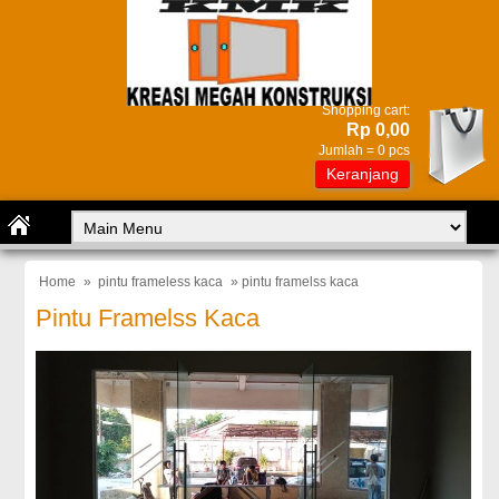
Shopping cart:
Rp 0,00
Jumlah =
0
pcs
Keranjang
Home
»
pintu frameless kaca
» pintu framelss kaca
Pintu Framelss Kaca