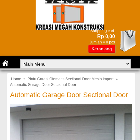
Shopping cart:
Rp 0,00
Jumlah =
0
pcs
Keranjang
Home
»
Pintu Garasi Otomatis Sectional Door Mesin Import
»
Automatic Garage Door Sectional Door
Automatic Garage Door Sectional Door