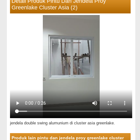
Detail Produk Pintu Dan Jendela Proy
Greenlake Cluster Asia (2)
jendela double swing alumunium di cluster asia greenlake.
Produk lain pintu dan jendela proy greenlake cluster