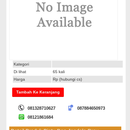
Kategori
Di lihat
65 kali
Harga
Rp (hubungi cs)
081328710627
087884650973
08121861684