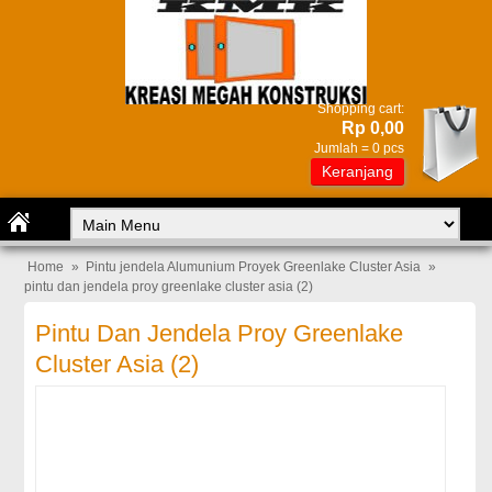
Shopping cart:
Rp 0,00
Jumlah =
0
pcs
Keranjang
Home
»
Pintu jendela Alumunium Proyek Greenlake Cluster Asia
»
pintu dan jendela proy greenlake cluster asia (2)
Pintu Dan Jendela Proy Greenlake
Cluster Asia (2)