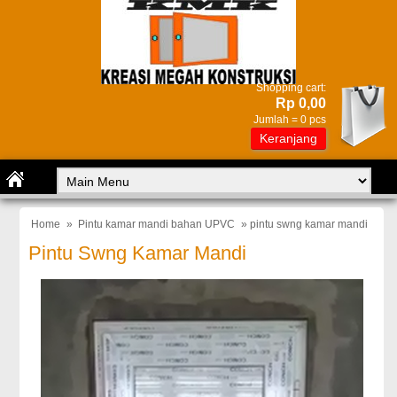
Shopping cart:
Rp 0,00
Jumlah =
0
pcs
Keranjang
Home
»
Pintu kamar mandi bahan UPVC
» pintu swng kamar mandi
Pintu Swng Kamar Mandi