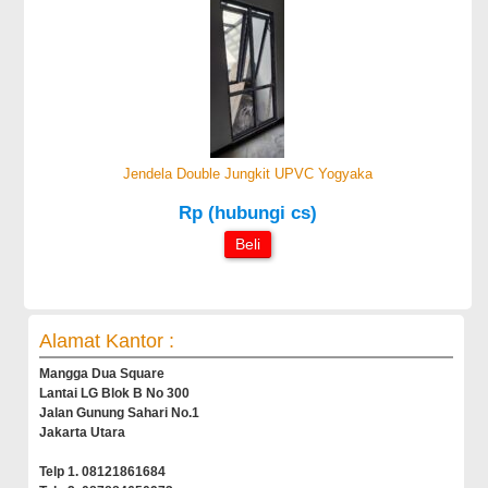
Jendela Double Jungkit UPVC Yogyaka
Rp (hubungi cs)
Beli
Alamat Kantor :
Mangga Dua Square
Lantai LG Blok B No 300
Jalan Gunung Sahari No.1
Jakarta Utara
Telp 1. 08121861684