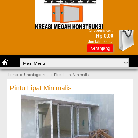
Shopping cart:
Rp 0,00
Jumlah =
0
pcs
Keranjang
Home
»
Uncategorized
» Pintu Lipat Minimalis
Pintu Lipat Minimalis