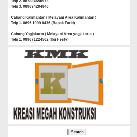
Telp 2. 087884650973
Telp 3. 089694284846
Cabang Kalimantan ( Melayani Area Kalimantan )
Telp 1. 0895 1999 8436 (Bapak Farid)
Cabang Yogjakarta ( Melayani Area yogjakarta )
Telp 1. 089671224502 (Ibu Hesty)
Search
for: