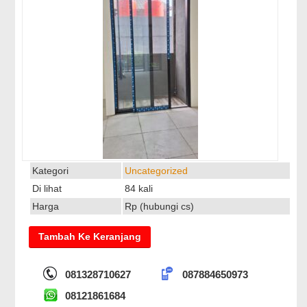
Kategori
Uncategorized
Di lihat
84 kali
Harga
Rp (hubungi cs)
081328710627
087884650973
08121861684