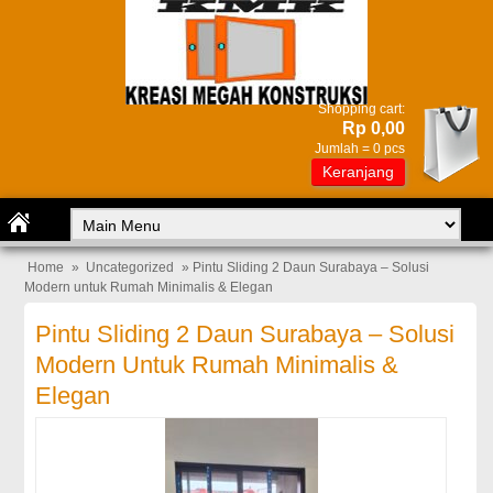
Shopping cart:
Rp 0,00
Jumlah =
0
pcs
Keranjang
Home
»
Uncategorized
» Pintu Sliding 2 Daun Surabaya – Solusi
Modern untuk Rumah Minimalis & Elegan
Pintu Sliding 2 Daun Surabaya – Solusi
Modern Untuk Rumah Minimalis &
Elegan