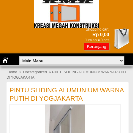
Shopping cart:
Rp 0,00
Jumlah =
0
pcs
Keranjang
Home
»
Uncategorized
» PINTU SLIDING ALUMUNIUM WARNA PUTIH
DI YOGJAKARTA
PINTU SLIDING ALUMUNIUM WARNA
PUTIH DI YOGJAKARTA