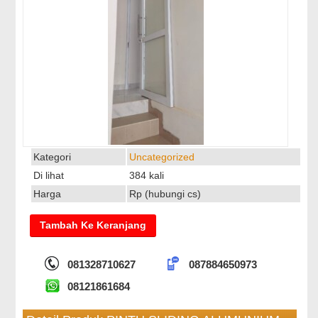
Kategori
Uncategorized
Di lihat
384 kali
Harga
Rp (hubungi cs)
081328710627
087884650973
08121861684