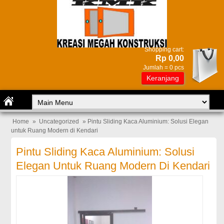
Shopping cart:
Rp 0,00
Jumlah =
0
pcs
Keranjang
Home
»
Uncategorized
» Pintu Sliding Kaca Aluminium: Solusi Elegan
untuk Ruang Modern di Kendari
Pintu Sliding Kaca Aluminium: Solusi
Elegan Untuk Ruang Modern Di Kendari