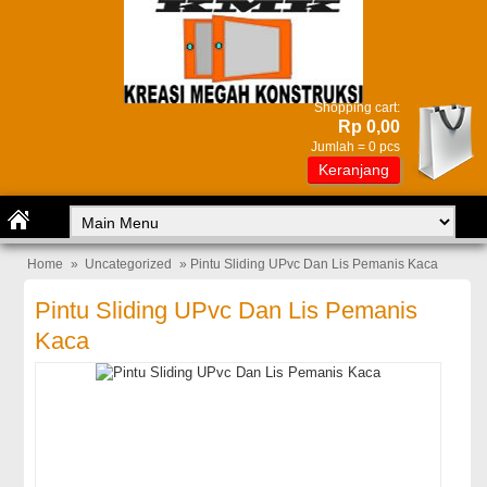
Shopping cart:
Rp 0,00
Jumlah =
0
pcs
Keranjang
Home
»
Uncategorized
» Pintu Sliding UPvc Dan Lis Pemanis Kaca
Pintu Sliding UPvc Dan Lis Pemanis
Kaca