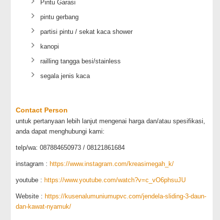
Pintu Garasi
pintu gerbang
partisi pintu / sekat kaca shower
kanopi
railling tangga besi/stainless
segala jenis kaca
Contact Person
untuk pertanyaan lebih lanjut mengenai harga dan/atau spesifikasi,
anda dapat menghubungi kami:
telp/wa: 087884650973 / 08121861684
instagram :
https://www.instagram.com/kreasimegah_k/
youtube :
https://www.youtube.com/watch?v=c_vO6phsuJU
Website :
https://kusenalumuniumupvc.com/jendela-sliding-3-daun-
dan-kawat-nyamuk/