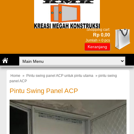
Shopping cart:
Rp 0,00
Jumlah =
0
pcs
Keranjang
Home
»
Pintu swing panel ACP untuk pintu utama
» pintu swing
panel ACP
Pintu Swing Panel ACP