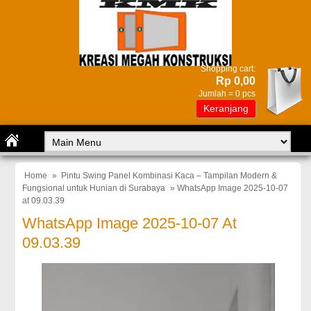
Shopping cart:
Rp 0,00
Jumlah =
0
pcs
Keranjang
Home
»
Pintu Swing Panel Kombinasi Kaca – Tampilan Modern &
Fungsional untuk Hunian di Surabaya
» WhatsApp Image 2025-10-07
at 09.03.39
WhatsApp Image 2025-10-07 At
09.03.39