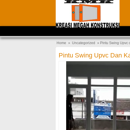
Home
»
Uncategorized
» Pintu Swing Upvc 
Pintu Swing Upvc Dan K