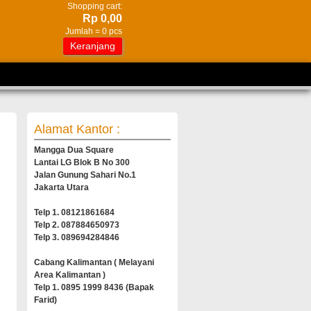
Shopping cart:
Rp 0,00
Jumlah =
0
pcs
Keranjang
Alamat Kantor :
Mangga Dua Square
Lantai LG Blok B No 300
Jalan Gunung Sahari No.1
Jakarta Utara
Telp 1. 08121861684
Telp 2. 087884650973
Telp 3. 089694284846
Cabang Kalimantan ( Melayani
Area Kalimantan )
Telp 1. 0895 1999 8436 (Bapak
Farid)