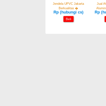
Jendela UPVC Jakarta
Jual A
Berkualitas �
Alumi
Rp (hubungi cs)
Rp (h
Beli