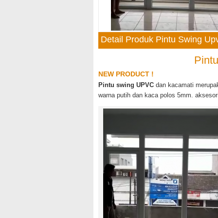
Detail Produk Pintu Swing U
Pint
NEW PRODUCT !
Pintu swing UPVC
dan kacamati merupak
warna putih dan kaca polos 5mm. aksesori