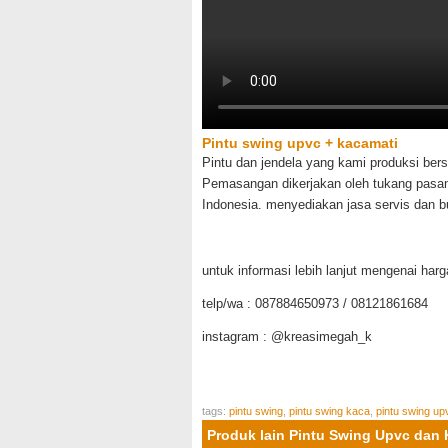
Pintu swing upvc + kacamati
Pintu dan jendela yang kami produksi ber
Pemasangan dikerjakan oleh tukang pasa
Indonesia. menyediakan jasa servis dan b
untuk informasi lebih lanjut mengenai ha
telp/wa : 087884650973 / 08121861684
instagram : @kreasimegah_k
tags:
pintu swing
,
pintu swing kaca
,
pintu swing up
Produk lain Pintu Swing Upvc dan