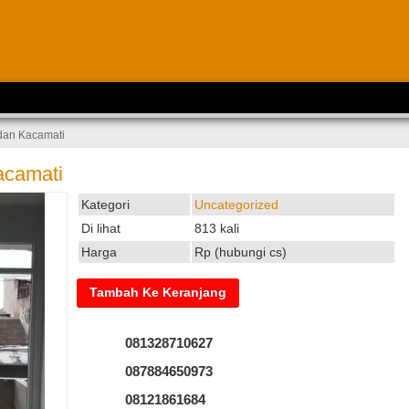
dan Kacamati
acamati
Kategori
Uncategorized
Di lihat
813 kali
Harga
Rp (hubungi cs)
081328710627
087884650973
08121861684