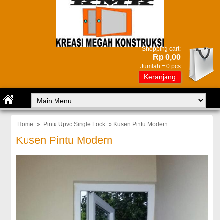
Shopping cart:
Rp 0,00
Jumlah =
0
pcs
Keranjang
Home
»
Pintu Upvc Single Lock
» Kusen Pintu Modern
Kusen Pintu Modern