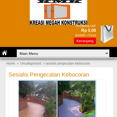
Shopping cart:
Rp 0,00
Jumlah =
0
pcs
Keranjang
Home
»
Uncategorized
» sesialis pengecatan kebocoran
Sesialis Pengecatan Kebocoran