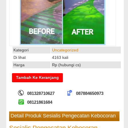
Kategori
Uncategorized
Di lihat
4163 kali
Harga
Rp (hubungi cs)
081328710627
087884650973
08121861684
Detail Produk Sesialis Pengecatan Kebocoran
Sesialis Pengecatan Kebocoran