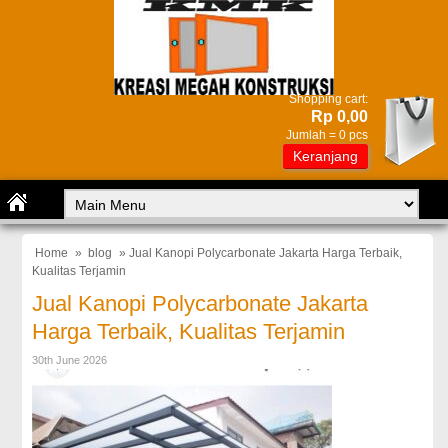
Shopping cart:
Rp 0,00
Jumlah =
0
pcs
Keranjang
Home
»
blog
» Jual Kanopi Polycarbonate Jakarta Harga Terbaik,
Kualitas Terjamin
Jual Kanopi Polycarbonate Jakarta
Harga Terbaik, Kualitas Terjamin
30th June 2026