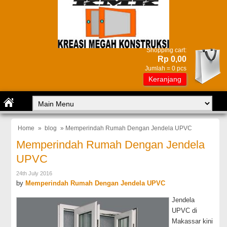
Shopping cart:
Rp 0,00
Jumlah =
0
pcs
Keranjang
Home
»
blog
» Memperindah Rumah Dengan Jendela UPVC
Memperindah Rumah Dengan Jendela
UPVC
24th July 2016
by
Memperindah Rumah Dengan Jendela UPVC
Jendela
UPVC di
Makassar kini