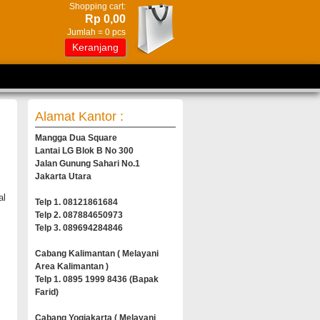
Shopping cart:
Rp 0,00
Jumlah =
0
pcs
Keranjang
Alamat Kantor :
Mangga Dua Square
Lantai LG Blok B No 300
Jalan Gunung Sahari No.1
Jakarta Utara
al
Telp 1. 08121861684
Telp 2. 087884650973
Telp 3. 089694284846
Cabang Kalimantan ( Melayani
Area Kalimantan )
Telp 1. 0895 1999 8436 (Bapak
Farid)
Cabang Yogjakarta ( Melayani