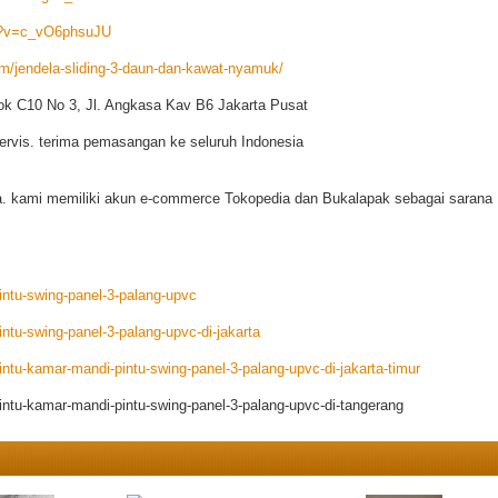
h?v=c_vO6phsuJU
/jendela-sliding-3-daun-dan-kawat-nyamuk/
ok C10 No 3, Jl. Angkasa Kav B6 Jakarta Pusat
ervis. terima pemasangan ke seluruh Indonesia
. kami memiliki akun e-commerce Tokopedia dan Bukalapak sebagai sarana
ntu-swing-panel-3-palang-upvc
tu-swing-panel-3-palang-upvc-di-jakarta
tu-kamar-mandi-pintu-swing-panel-3-palang-upvc-di-jakarta-timur
ntu-kamar-mandi-pintu-swing-panel-3-palang-upvc-di-tangerang