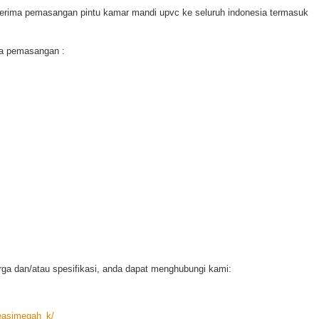
erima pemasangan pintu kamar mandi upvc ke seluruh indonesia termasuk
ma pemasangan :
arga dan/atau spesifikasi, anda dapat menghubungi kami:
reasimegah_k/