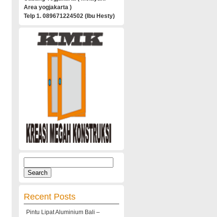
Area yogjakarta )
Telp 1. 089671224502 (Ibu Hesty)
Search
for:
Recent Posts
Pintu Lipat Aluminium Bali –