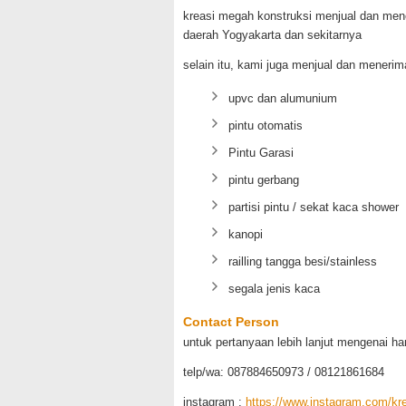
kreasi megah konstruksi menjual dan men
daerah Yogyakarta dan sekitarnya
selain itu, kami juga menjual dan meneri
upvc dan alumunium
pintu otomatis
Pintu Garasi
pintu gerbang
partisi pintu / sekat kaca shower
kanopi
railling tangga besi/stainless
segala jenis kaca
Contact Person
untuk pertanyaan lebih lanjut mengenai h
telp/wa: 087884650973 / 08121861684
instagram :
https://www.instagram.com/k