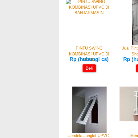
PINTU SWING
Jual Pin
KOMBINASI UPVC DI
Sho
Rp (hubungi cs)
Rp (h
BANJA
Beli
Jendela Jungkit UPVC:
Mem