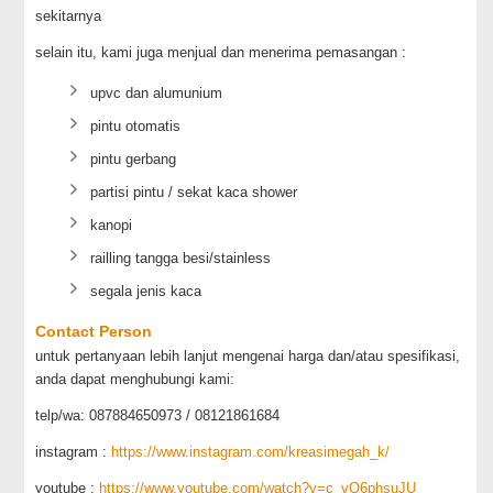
sekitarnya
selain itu, kami juga menjual dan menerima pemasangan :
upvc dan alumunium
pintu otomatis
pintu gerbang
partisi pintu / sekat kaca shower
kanopi
railling tangga besi/stainless
segala jenis kaca
Contact Person
untuk pertanyaan lebih lanjut mengenai harga dan/atau spesifikasi,
anda dapat menghubungi kami:
telp/wa: 087884650973 / 08121861684
instagram :
https://www.instagram.com/kreasimegah_k/
youtube :
https://www.youtube.com/watch?v=c_vO6phsuJU