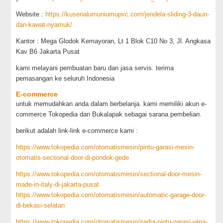
Website :
https://kusenalumuniumupvc.com/jendela-sliding-3-daun-
dan-kawat-nyamuk/
Kantor : Mega Glodok Kemayoran, Lt 1 Blok C10 No 3, Jl. Angkasa
Kav B6 Jakarta Pusat
kami melayani pembuatan baru dan jasa servis. terima
pemasangan ke seluruh Indonesia
E-commerce
untuk memudahkan anda dalam berbelanja. kami memiliki akun e-
commerce Tokopedia dan Bukalapak sebagai sarana pembelian.
berikut adalah link-link e-commerce kami :
https://www.tokopedia.com/otomatismesin/pintu-garasi-mesin-
otomatis-sectional-door-di-pondok-gede
https://www.tokopedia.com/otomatismesin/sectional-door-mesin-
made-in-italy-di-jakarta-pusat
https://www.tokopedia.com/otomatismesin/automatic-garage-door-
di-bekasi-selatan
https://www.tokopedia.com/otomatismesin/sedia-pintu-garasi-wina-