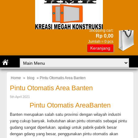
Shopping cart:
Rp 0,00
Jumlah =
0
pcs
Keranjang
Home
»
blog
» Pintu Otomatis Area Banten
Pintu Otomatis Area Banten
5th April 2021
Pintu Otomatis AreaBanten
Banten merupakan salah satu provinsi dengan wilayah industri
yang cukup banyak. kebutuhan akan pintu otomatis sebagai pintu
gudang sangat diperlukan. apalagi untuk pabrik-pabrik besar
dengan gdang yang besar, penggunakan pintu otomatis akan