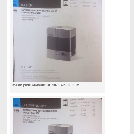
mesin pintu otomatis BENINCA bulll 15 m