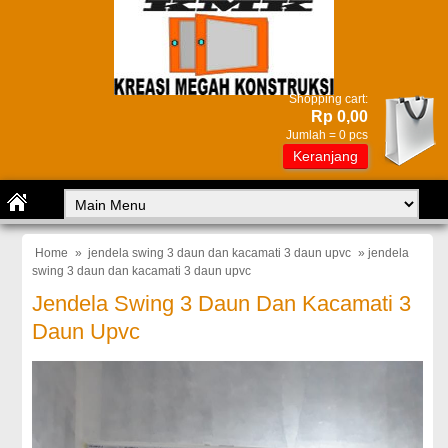
Shopping cart:
Rp 0,00
Jumlah =
0
pcs
Keranjang
Home
»
jendela swing 3 daun dan kacamati 3 daun upvc
» jendela
swing 3 daun dan kacamati 3 daun upvc
Jendela Swing 3 Daun Dan Kacamati 3
Daun Upvc