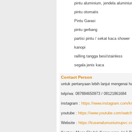
pintu aluminium, jendela alumini
pintu otomatis
Pintu Garasi
pintu gerbang
partisi pintu / sekat kaca shower
kanopi
railling tangga besi/stainless
segala jenis kaca
Contact Person
untuk pertanyaan lebih lanjut mengenai h
telp/wa: 087884650973 / 08121861684
instagram :
https://www.instagram.com/k
youtube :
https://www.youtube.com/wat
Website :
https://kusenalumuniumupvc.co