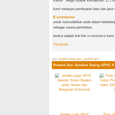
Kantor : Mega Glodok Kemayoran, Lt 1 B
kami melayani pembuatan baru dan jasa s
E-commerce
untuk memudahkan anda dalam berbelanj
sebagai sarana pembelian.
berikut adalah link-link e-commerce kami 
Tokopedia
tags:
jendela swing upvc
,
jendela upvc
Produk lain Jendela Swing UPVC 4
Jendela Lipat UPVC
Pintu U