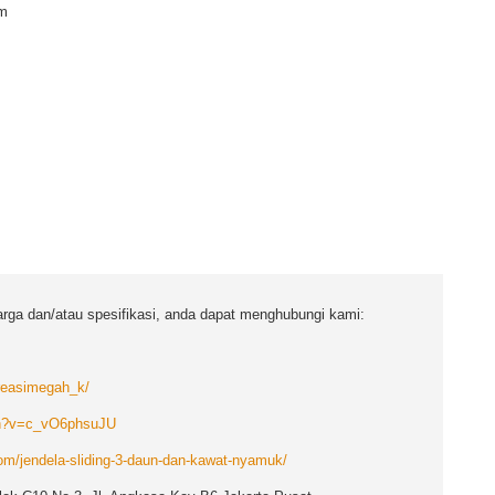
um
arga dan/atau spesifikasi, anda dapat menghubungi kami:
reasimegah_k/
ch?v=c_vO6phsuJU
m/jendela-sliding-3-daun-dan-kawat-nyamuk/