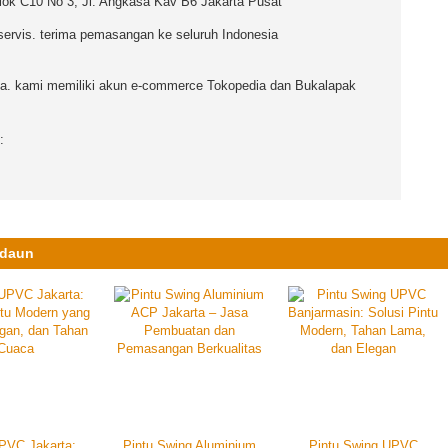
lok C10 No 3, Jl. Angkasa Kav B6 Jakarta Pusat
ervis. terima pemasangan ke seluruh Indonesia
a. kami memiliki akun e-commerce Tokopedia dan Bukalapak
:
 daun
PVC Jakarta:
Pintu Swing Aluminium
Pintu Swing UPVC