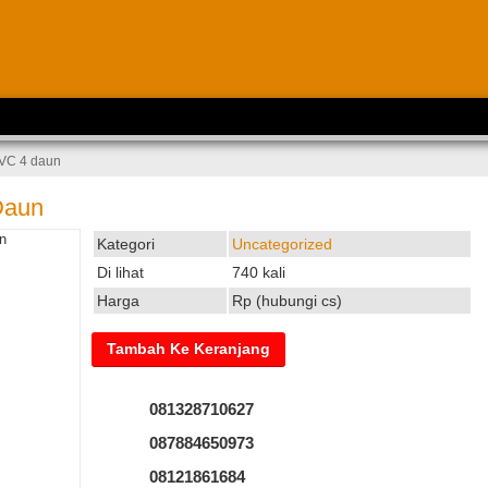
VC 4 daun
Daun
Kategori
Uncategorized
Di lihat
740 kali
Harga
Rp (hubungi cs)
081328710627
087884650973
08121861684