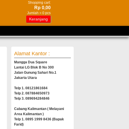
Shopping cart:
Rp 0,00
Jumlah =
0
pcs
Keranjang
Alamat Kantor :
Mangga Dua Square
Lantai LG Blok B No 300
Jalan Gunung Sahari No.1
Jakarta Utara
Telp 1. 08121861684
Telp 2. 087884650973
Telp 3. 089694284846
Cabang Kalimantan ( Melayani
Area Kalimantan )
Telp 1. 0895 1999 8436 (Bapak
Farid)