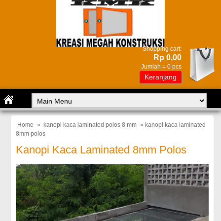
Shopping cart:
Rp 0,00
Jumlah =
0
pcs
Keranjang
Home
»
kanopi kaca laminated polos 8 mm
» kanopi kaca laminated
8mm polos
Kanopi Kaca Laminated 8mm Polos