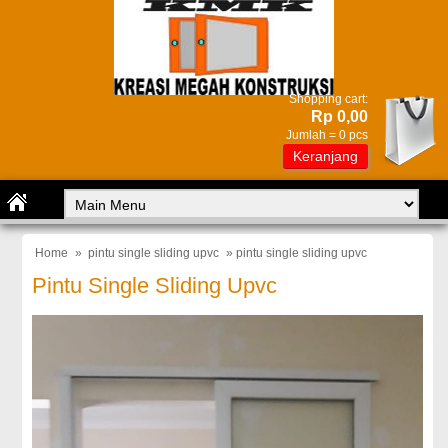
Shopping cart:
Rp 0,00
Jumlah =
0
pcs
Keranjang
Home
»
pintu single sliding upvc
» pintu single sliding upvc
Pintu Single Sliding Upvc