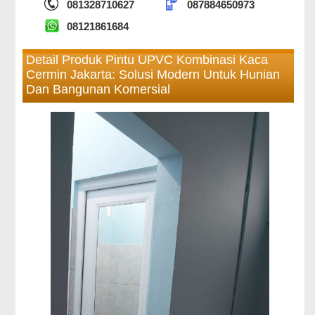
081328710627
087884650973
08121861684
Detail Produk Pintu UPVC Kombinasi Kaca
Cermin Jakarta: Solusi Modern Untuk Hunian
Dan Bangunan Komersial