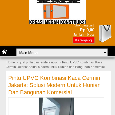
Shopping cart:
Rp 0,00
Jumlah =
0
pcs
Keranjang
Home
»
jual pintu dan jendela upvc
» Pintu UPVC Kombinasi Kaca
Cermin Jakarta: Solusi Modern untuk Hunian dan Bangunan Komersial
Pintu UPVC Kombinasi Kaca Cermin
Jakarta: Solusi Modern Untuk Hunian
Dan Bangunan Komersial