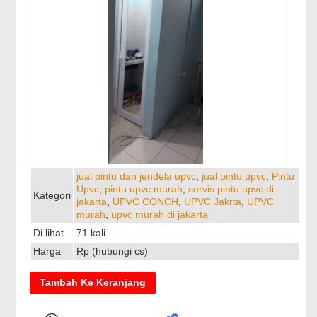
jual pintu dan jendela upvc
,
jual pintu upvc
,
Pintu
Upvc
,
pintu upvc murah
,
servis pintu upvc di
Kategori
jakarta
,
UPVC CONCH
,
UPVC Jakrta
,
UPVC
murah
,
upvc murah di jakarta
Di lihat
71 kali
Harga
Rp (hubungi cs)