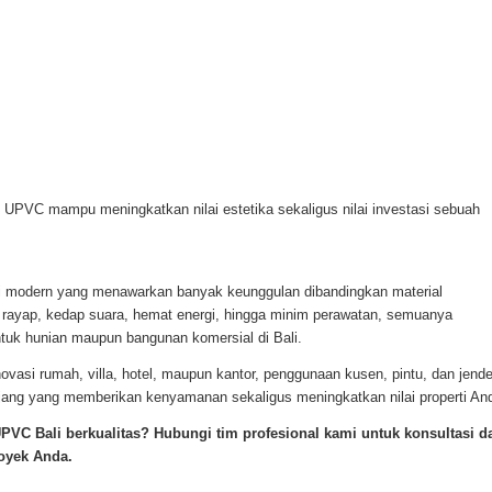
 UPVC mampu meningkatkan nilai estetika sekaligus nilai investasi sebuah
i modern yang menawarkan banyak keunggulan dibandingkan material
ti rayap, kedap suara, hemat energi, hingga minim perawatan, semuanya
tuk hunian maupun bangunan komersial di Bali.
si rumah, villa, hotel, maupun kantor, penggunaan kusen, pintu, dan jende
jang yang memberikan kenyamanan sekaligus meningkatkan nilai properti An
PVC Bali berkualitas? Hubungi tim profesional kami untuk konsultasi d
oyek Anda.