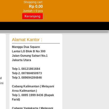
Shopping cart:
Rp 0,00
Jumlah =
0
pcs
Keranjang
Alamat Kantor :
Mangga Dua Square
Lantai LG Blok B No 300
Jalan Gunung Sahari No.1
Jakarta Utara
Telp 1. 08121861684
Telp 2. 087884650973
Telp 3. 089694284846
at
ini
Cabang Kalimantan ( Melayani
Area Kalimantan )
Telp 1. 0895 1999 8436 (Bapak
Farid)
Cabang Yogjakarta ( Melayani