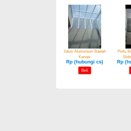
Jalusi Alumunium Bawah
Pintu B
Kanopi
Slid
Rp (hubungi cs)
Rp (h
Beli