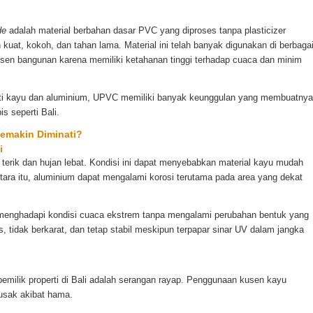
de
adalah material berbahan dasar PVC yang diproses tanpa plasticizer
 kuat, kokoh, dan tahan lama. Material ini telah banyak digunakan di berbaga
kusen bangunan karena memiliki ketahanan tinggi terhadap cuaca dan minim
erti kayu dan aluminium, UPVC memiliki banyak keunggulan yang membuatnya
s seperti Bali.
emakin Diminati?
i
 terik dan hujan lebat. Kondisi ini dapat menyebabkan material kayu mudah
ara itu, aluminium dapat mengalami korosi terutama pada area yang dekat
 menghadapi kondisi cuaca ekstrem tanpa mengalami perubahan bentuk yang
os, tidak berkarat, dan tetap stabil meskipun terpapar sinar UV dalam jangka
pemilik properti di Bali adalah serangan rayap. Penggunaan kusen kayu
usak akibat hama.