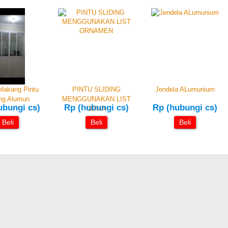
elakang Pintu
PINTU SLIDING
Jendela ALumunium
ing Alumun
MENGGUNAKAN LIST
ubungi cs)
Rp (hubungi cs)
Rp (hubungi cs)
ORNA
Beli
Beli
Beli