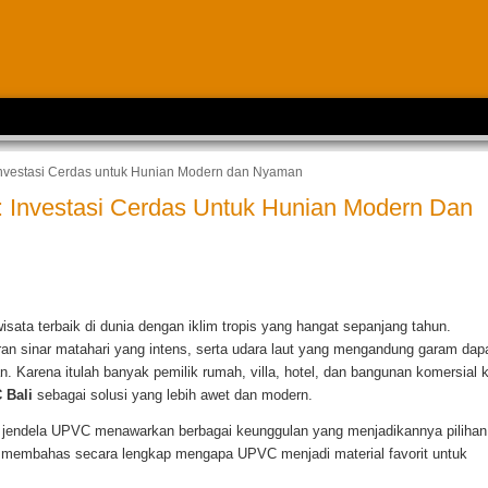
Investasi Cerdas untuk Hunian Modern dan Nyaman
: Investasi Cerdas Untuk Hunian Modern Dan
wisata terbaik di dunia dengan iklim tropis yang hangat sepanjang tahun.
an sinar matahari yang intens, serta udara laut yang mengandung garam dap
Karena itulah banyak pemilik rumah, villa, hotel, dan bangunan komersial k
 Bali
sebagai solusi yang lebih awet dan modern.
an jendela UPVC menawarkan berbagai keunggulan yang menjadikannya pilihan
 akan membahas secara lengkap mengapa UPVC menjadi material favorit untuk