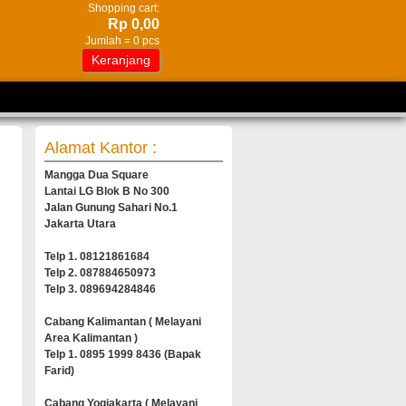
Shopping cart:
Rp 0,00
Jumlah =
0
pcs
Keranjang
Alamat Kantor :
Mangga Dua Square
Lantai LG Blok B No 300
Jalan Gunung Sahari No.1
Jakarta Utara
Telp 1. 08121861684
Telp 2. 087884650973
Telp 3. 089694284846
Cabang Kalimantan ( Melayani
Area Kalimantan )
Telp 1. 0895 1999 8436 (Bapak
Farid)
Cabang Yogjakarta ( Melayani