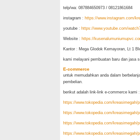
telp/wa: 087884650973 / 08121861684
instagram :
https://www.instagram.com/k
youtube :
https://www.youtube.com/watc
Website :
https://kusenalumuniumupvc.com
Kantor : Mega Glodok Kemayoran, Lt 1 Bl
kami melayani pembuatan baru dan jasa s
E-commerce
untuk memudahkan anda dalam berbelanja
pembelian.
berikut adalah link-link e-commerce kami :
https://www.tokopedia.com/kreasimegah/pi
https://www.tokopedia.com/kreasimegah/pin
https://www.tokopedia.com/kreasimegah/pi
https://www.tokopedia.com/kreasimegah/pi