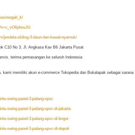
reasimegah_k/
h?v=c_vO6phsuJU
/jendela-sliding-3-daun-dan-kawat-nyamuk/
ok C10 No 3, Jl. Angkasa Kav B6 Jakarta Pusat
ervis. terima pemasangan ke seluruh Indonesia
. kami memiliki akun e-commerce Tokopedia dan Bukalapak sebagai sarana
ntu-swing-panel-3-palang-upvc
tu-swing-panel-3-palang-upvc-di-jakarta
ntu-swing-panel-3-palang-upvc-di-bogor
ntu-swing-panel-3-palang-upvc-di-depok