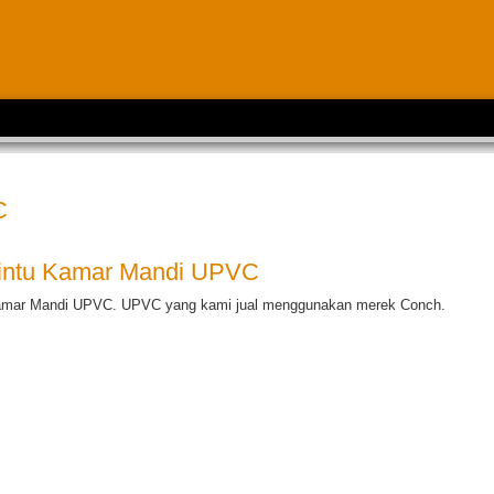
C
intu Kamar Mandi UPVC
 kamar Mandi UPVC. UPVC yang kami jual menggunakan merek Conch.